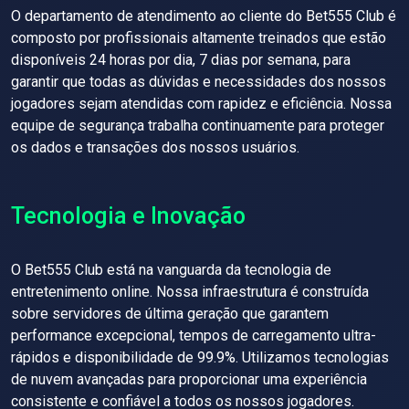
O departamento de atendimento ao cliente do Bet555 Club é
composto por profissionais altamente treinados que estão
disponíveis 24 horas por dia, 7 dias por semana, para
garantir que todas as dúvidas e necessidades dos nossos
jogadores sejam atendidas com rapidez e eficiência. Nossa
equipe de segurança trabalha continuamente para proteger
os dados e transações dos nossos usuários.
Tecnologia e Inovação
O Bet555 Club está na vanguarda da tecnologia de
entretenimento online. Nossa infraestrutura é construída
sobre servidores de última geração que garantem
performance excepcional, tempos de carregamento ultra-
rápidos e disponibilidade de 99.9%. Utilizamos tecnologias
de nuvem avançadas para proporcionar uma experiência
consistente e confiável a todos os nossos jogadores.