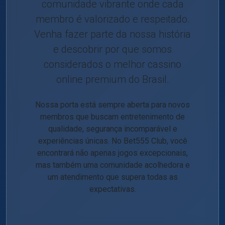
comunidade vibrante onde cada
membro é valorizado e respeitado.
Venha fazer parte da nossa história
e descobrir por que somos
considerados o melhor cassino
online premium do Brasil.
Nossa porta está sempre aberta para novos
membros que buscam entretenimento de
qualidade, segurança incomparável e
experiências únicas. No Bet555 Club, você
encontrará não apenas jogos excepcionais,
mas também uma comunidade acolhedora e
um atendimento que supera todas as
expectativas.