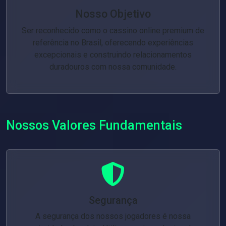
Nosso Objetivo
Ser reconhecido como o cassino online premium de
referência no Brasil, oferecendo experiências
excepcionais e construindo relacionamentos
duradouros com nossa comunidade.
Nossos Valores Fundamentais
Segurança
A segurança dos nossos jogadores é nossa