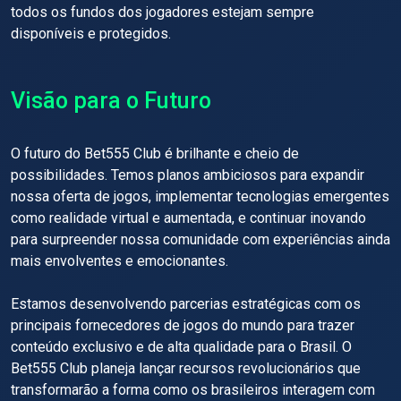
todos os fundos dos jogadores estejam sempre
disponíveis e protegidos.
Visão para o Futuro
O futuro do Bet555 Club é brilhante e cheio de
possibilidades. Temos planos ambiciosos para expandir
nossa oferta de jogos, implementar tecnologias emergentes
como realidade virtual e aumentada, e continuar inovando
para surpreender nossa comunidade com experiências ainda
mais envolventes e emocionantes.
Estamos desenvolvendo parcerias estratégicas com os
principais fornecedores de jogos do mundo para trazer
conteúdo exclusivo e de alta qualidade para o Brasil. O
Bet555 Club planeja lançar recursos revolucionários que
transformarão a forma como os brasileiros interagem com