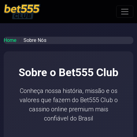
Home
Sobre Nós
Sobre o Bet555 Club
Conheça nossa história, missão e os
valores que fazem do Bet555 Club o
cassino online premium mais
confiável do Brasil