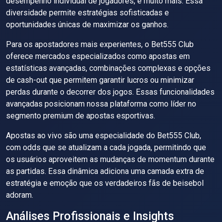
desempenho individual de jogadores, e muito mais. Essa
diversidade permite estratégias sofisticadas e
oportunidades únicas de maximizar os ganhos.
Para os apostadores mais experientes, o Bet555 Club
oferece mercados especializados como apostas em
estatísticas avançadas, combinações complexas e opções
de cash-out que permitem garantir lucros ou minimizar
perdas durante o decorrer dos jogos. Essas funcionalidades
avançadas posicionam nossa plataforma como líder no
segmento premium de apostas esportivas.
Apostas ao vivo são uma especialidade do Bet555 Club,
com odds que se atualizam a cada jogada, permitindo que
os usuários aproveitem as mudanças de momentum durante
as partidas. Essa dinâmica adiciona uma camada extra de
estratégia e emoção que os verdadeiros fãs de beisebol
adoram.
Análises Profissionais e Insights