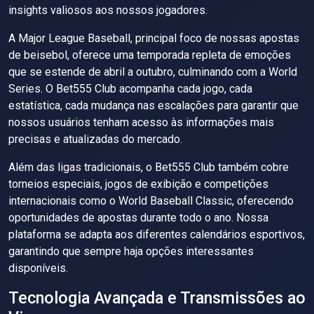
insights valiosos aos nossos jogadores.
A Major League Baseball, principal foco de nossas apostas
de beisebol, oferece uma temporada repleta de emoções
que se estende de abril a outubro, culminando com a World
Series. O Bet555 Club acompanha cada jogo, cada
estatística, cada mudança nas escalações para garantir que
nossos usuários tenham acesso às informações mais
precisas e atualizadas do mercado.
Além das ligas tradicionais, o Bet555 Club também cobre
torneios especiais, jogos de exibição e competições
internacionais como o World Baseball Classic, oferecendo
oportunidades de apostas durante todo o ano. Nossa
plataforma se adapta aos diferentes calendários esportivos,
garantindo que sempre haja opções interessantes
disponíveis.
Tecnologia Avançada e Transmissões ao