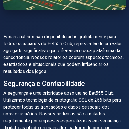
Essas análises são disponibilizadas gratuitamente para
todos os usuários do Bet555 Club, representando um valor
agregado significativo que diferencia nossa plataforma da
concorrência. Nossos relatórios cobrem aspectos técnicos,
estatísticos e situacionais que podem influenciar os
resultados dos jogos.
Segurança e Confiabilidade
A segurança é uma prioridade absoluta no Bet555 Club.
Utilizamos tecnologia de criptografia SSL de 256 bits para
proteger todas as transações e dados pessoais dos
nossos usuários. Nossos sistemas são auditados
regularmente por empresas especializadas em segurança
digital, garantindo os mais altos padrões de proteção.