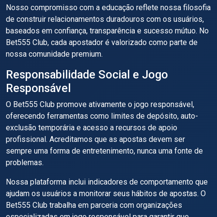
Nosso compromisso com a educação reflete nossa filosofia
de construir relacionamentos duradouros com os usuários,
baseados em confiança, transparência e sucesso mútuo. No
Bet555 Club, cada apostador é valorizado como parte de
nossa comunidade premium.
Responsabilidade Social e Jogo
Responsável
O Bet555 Club promove ativamente o jogo responsável,
oferecendo ferramentas como limites de depósito, auto-
exclusão temporária e acesso a recursos de apoio
profissional. Acreditamos que as apostas devem ser
sempre uma forma de entretenimento, nunca uma fonte de
problemas.
Nossa plataforma inclui indicadores de comportamento que
ajudam os usuários a monitorar seus hábitos de apostas. O
Bet555 Club trabalha em parceria com organizações
especializadas em jogo responsável para garantir que