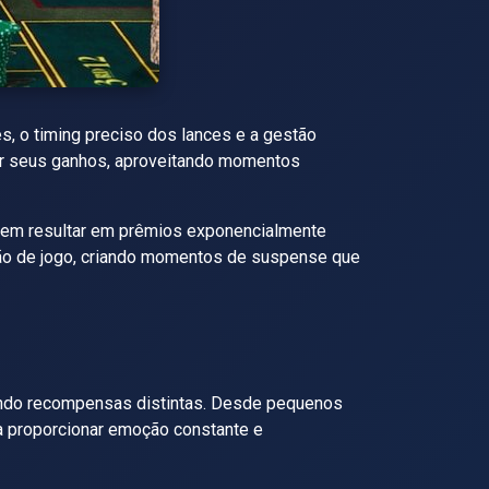
 o timing preciso dos lances e a gestão
ar seus ganhos, aproveitando momentos
dem resultar em prêmios exponencialmente
ssão de jogo, criando momentos de suspense que
cendo recompensas distintas. Desde pequenos
ra proporcionar emoção constante e