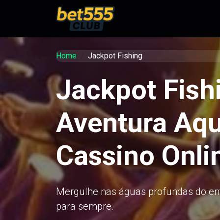
Home
Jackpot Fishing
Jackpot Fish
Aventura Aqu
Cassino Onlin
Mergulhe nas águas profundas do en
para sempre.