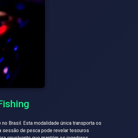
Fishing
no Brasil. Esta modalidade única transporta os
da sessão de pesca pode revelar tesouros
fera envolvente que mantém os jogadores