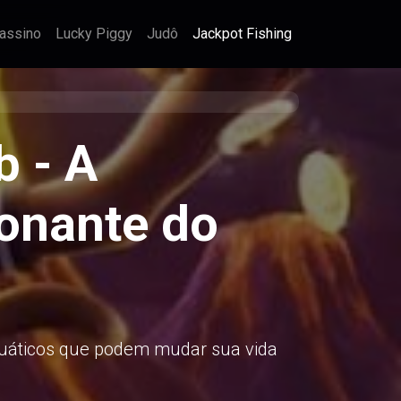
assino
Lucky Piggy
Judô
Jackpot Fishing
b - A
onante do
uáticos que podem mudar sua vida