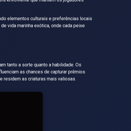
do elementos culturais e preferências locais
o de vida marinha exótica, onde cada peixe
m tanto a sorte quanto a habilidade. Os
nfluenciam as chances de capturar prêmios
 residem as criaturas mais valiosas.