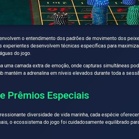
envolvem o entendimento dos padrões de movimento dos peixes,
res experientes desenvolvem técnicas específicas para maximiz
águas do jogo.
ona uma camada extra de emoção, onde capturas simultâneas po
Club mantém a adrenalina em níveis elevados durante toda a se
 e Prêmios Especiais
pressionante diversidade de vida marinha, cada espécie ofere
sais, o ecossistema do jogo foi cuidadosamente equilibrado pa