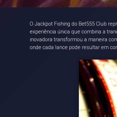
O Jackpot Fishing do Bet555 Club re
experiência única que combina a tra
inovadora transformou a maneira como
onde cada lance pode resultar em con